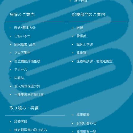
旅行透析
病院のご案内
診療部門のご案内
理念･基本方針
医局
ごあいさつ
看護部
病院概要･沿革
臨床工学課
フロア案内
薬剤課
自主機能評価指標
医療相談課・地域連携室
アクセス
広報誌
個人情報保護方針
一般事業主行動計画
取り組み・実績
採用情報
診療実績
お問い合わせ
終末期医療の取り組み
新着情報一覧